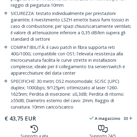
raggio di piegatura 10mm
SICUREZZA: testato individualmente per prestazioni
garantite; il rivestimento LSZH emette bassi fumi tossici in
caso di combustione; per spazi chiusi/scarsamente ventilati;
il valore di attenuazione inferiore a 0,35 dB/km supera gli
standard di settore
COMPATIBILITÀ: il cavo patch in fibra supporta reti
40G/100G; compatibile con OS1; l'elevata resistenza alla
microcurvatura facilita le curve strette in installazioni
complesse; ideale per il collegamento tra server/switch e
apparecchiature del data center
SPECIFICHE: 30 metri; OS2 monomodale; SC/SC (UPC)
duplex; 100Gbps; 9/125µm; ottimizzato al laser 1260-
1625nm; Perdita di inserzione: ≤0,3dB; Perdita di ritorno:
≥55dB; Diametro esterno del cavo: 2mm; Raggio di
curvatura: 10mm carico/scarico
€
43,75
EUR
A magazzino
33
Supporto a vita
Supporto 24/5