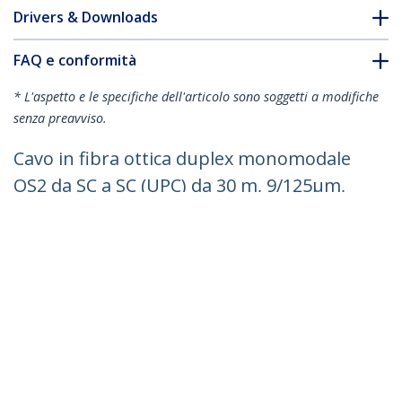
Drivers & Downloads
FAQ e conformità
* L'aspetto e le specifiche dell'articolo sono soggetti a modifiche
senza preavviso.
Cavo in fibra ottica duplex monomodale
OS2 da SC a SC (UPC) da 30 m, 9/125µm,
40G/100G, Insensibile alla piegatura,
Bassa perdita di inserzione, Cavo patch
in fibra LSZH
ID prodotto:
SMDOS2SCSC30M
Diventa un partner
Dove comprare
StarTech.com
Notizie