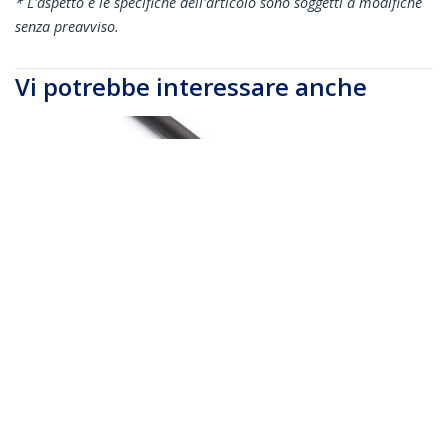
* L'aspetto e le specifiche dell'articolo sono soggetti a modifiche
senza preavviso.
Vi potrebbe interessare anche
TBLT34MM50CM
Cavo Thunderbolt 3
da 50 cm, 40Gbps,
100W PD, 4K/5K,