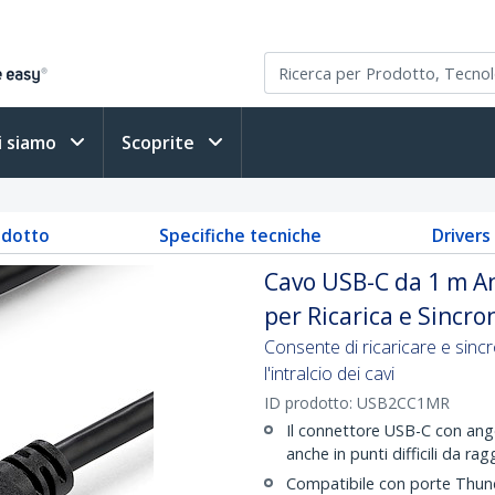
i siamo
Scoprite
odotto
Specifiche tecniche
Driver
Cavo USB-C da 1 m An
per Ricarica e Sincr
Consente di ricaricare e sincr
l'intralcio dei cavi
ID prodotto:
USB2CC1MR
Il connettore USB-C con ango
anche in punti difficili da ra
Compatibile con porte Thun