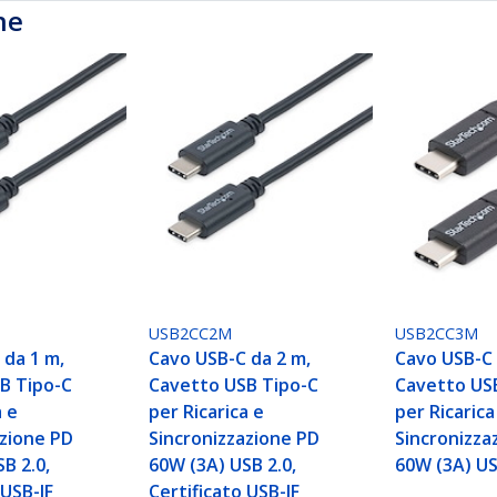
he
USB2CC2M
USB2CC3M
 da 1 m,
Cavo USB-C da 2 m,
Cavo USB-C 
B Tipo-C
Cavetto USB Tipo-C
Cavetto US
a e
per Ricarica e
per Ricarica
azione PD
Sincronizzazione PD
Sincronizza
B 2.0,
60W (3A) USB 2.0,
60W (3A) US
 USB-IF
Certificato USB-IF