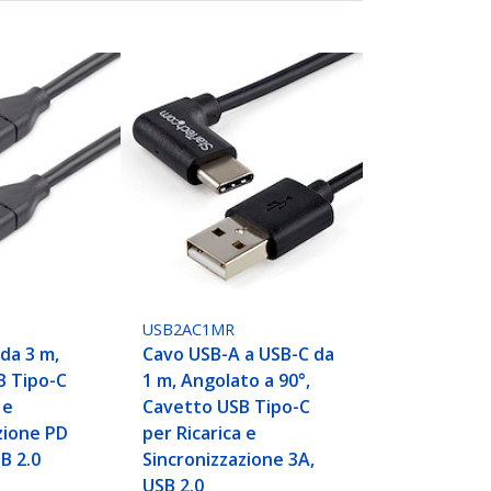
USB2AC1MR
da 3 m,
Cavo USB-A a USB-C da
B Tipo-C
1 m, Angolato a 90°,
 e
Cavetto USB Tipo-C
zione PD
per Ricarica e
B 2.0
Sincronizzazione 3A,
USB 2.0