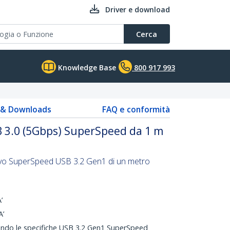
Driver e download
Cerca
Knowledge Base
800 917 993
s & Downloads
FAQ e conformità
B 3.0 (5Gbps) SuperSpeed da 1 m
vo SuperSpeed USB 3.2 Gen1 di un metro
’
A’
ondo le specifiche USB 3.2 Gen1 SuperSpeed