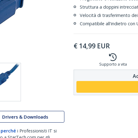
Struttura a doppini intreccia
Velocità di trasferimento dei
Compatibile all'indietro con
€
14,99
EUR
Supporto a vita
Ac
Drivers & Downloads
 perché
i Professionisti IT si
no a StarTech.com per gli