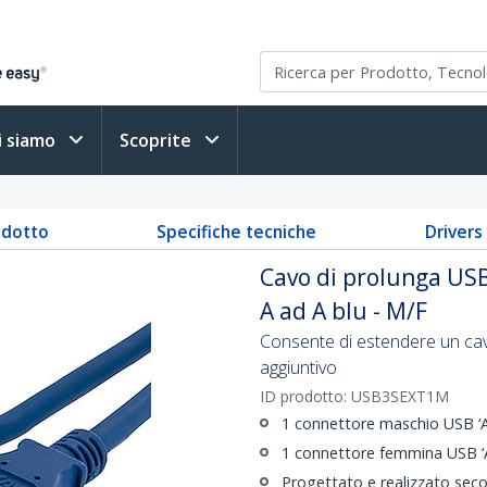
i siamo
Scoprite
odotto
Specifiche tecniche
Driver
Cavo di prolunga US
A ad A blu - M/F
Consente di estendere un ca
aggiuntivo
ID prodotto:
USB3SEXT1M
1 connettore maschio USB ‘A
1 connettore femmina USB ‘
Progettato e realizzato sec