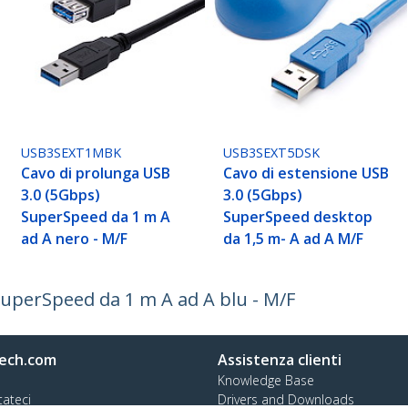
USB3SEXT1MBK
USB3SEXT5DSK
Cavo di prolunga USB
Cavo di estensione USB
3.0 (5Gbps)
3.0 (5Gbps)
SuperSpeed da 1 m A
SuperSpeed desktop
ad A nero - M/F
da 1,5 m- A ad A M/F
SuperSpeed da 1 m A ad A blu - M/F
ech.com
Assistenza clienti
Knowledge Base
tateci
Drivers and Downloads