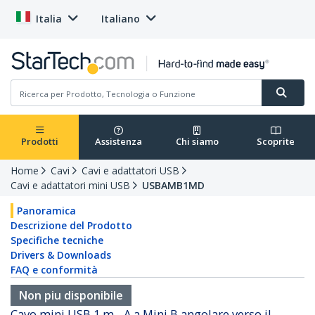
Italia
Italiano
Prodotti
Assistenza
Chi siamo
Scoprite
Home
Cavi
Cavi e adattatori USB
Cavi e adattatori mini USB
USBAMB1MD
Panoramica
Descrizione del Prodotto
Specifiche tecniche
Drivers & Downloads
FAQ e conformità
Non piu disponibile
Cavo mini USB 1 m - A a Mini B angolare verso il