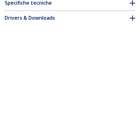
Specifiche tecniche
Drivers & Downloads
FAQ e conformità
* L'aspetto e le specifiche dell'articolo sono soggetti a modifiche
senza preavviso.
Multimetro Digitale USB-C, Misuratore
di Tensione e Corrente con Potenza fino
a 240W PD EPR, Tester Digitale
Bidirezionale per Cavi/Porte USB Tipo C
ID prodotto:
USBC-PWRTESTER
Diventa un partner
Dove comprare
StarTech.com