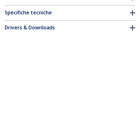
Specifiche tecniche
Drivers & Downloads
FAQ e conformità
Accessori
* L'aspetto e le specifiche dell'articolo sono soggetti a modifiche
senza preavviso.
Vi potrebbe interessare anche
DK30C2DAGPD