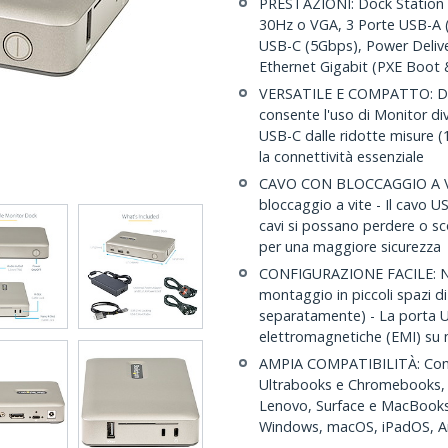
PRESTAZIONI: Dock Station U
30Hz o VGA, 3 Porte USB-A (
USB-C (5Gbps), Power Delive
Ethernet Gigabit (PXE Boot
VERSATILE E COMPATTO: Doc
consente l'uso di Monitor div
USB-C dalle ridotte misure
la connettività essenziale
CAVO CON BLOCCAGGIO A VIT
bloccaggio a vite - Il cavo 
cavi si possano perdere o sc
per una maggiore sicurezza
CONFIGURAZIONE FACILE: Ness
montaggio in piccoli spaz
separatamente) - La porta US
elettromagnetiche (EMI) su 
AMPIA COMPATIBILITÀ: Comp
Ultrabooks e Chromebooks, o
Lenovo, Surface e MacBooks 
Windows, macOS, iPadOS, A