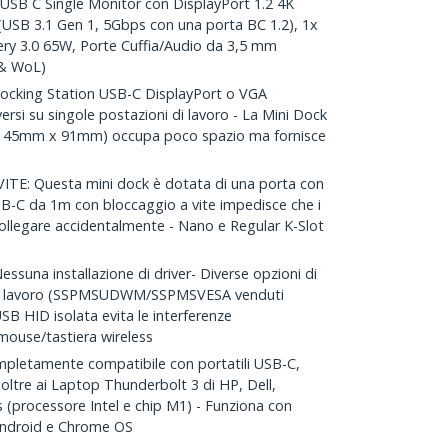
SB C Single Monitor con DisplayPort 1.2 4K
USB 3.1 Gen 1, 5Gbps con una porta BC 1.2), 1x
ry 3.0 65W, Porte Cuffia/Audio da 3,5 mm
 & WoL)
king Station USB-C DisplayPort o VGA
ersi su singole postazioni di lavoro - La Mini Dock
 (145mm x 91mm) occupa poco spazio ma fornisce
E: Questa mini dock è dotata di una porta con
USB-C da 1m con bloccaggio a vite impedisce che i
ollegare accidentalmente - Nano e Regular K-Slot
una installazione di driver- Diverse opzioni di
i di lavoro (SSPMSUDWM/SSPMSVESA venduti
B HID isolata evita le interferenze
mouse/tastiera wireless
letamente compatibile con portatili USB-C,
ltre ai Laptop Thunderbolt 3 di HP, Dell,
(processore Intel e chip M1) - Funziona con
ndroid e Chrome OS