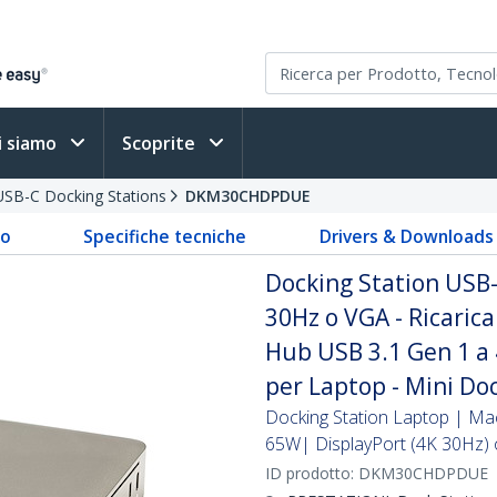
i siamo
Scoprite
USB-C Docking Stations
DKM30CHDPDUE
to
Specifiche tecniche
Drivers & Downloads
Docking Station USB-
30Hz o VGA - Ricaric
Hub USB 3.1 Gen 1 a 
per Laptop - Mini Do
Docking Station Laptop | M
65W| DisplayPort (4K 30Hz)
ID prodotto:
DKM30CHDPDUE