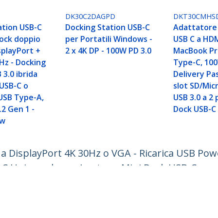
DK30C2DAGPD
DKT30CMHS
ation USB-C
Docking Station USB-C
Adattatore
Dock doppio
per Portatili Windows -
USB C a HDM
splayPort +
2 x 4K DP - 100W PD 3.0
MacBook Pro
Hz - Docking
Type-C, 10
 3.0 ibrida
Delivery Pa
 USB-C o
slot SD/Mic
 USB Type-A,
USB 3.0 a 2 
.2 Gen 1 -
Dock USB-C 
ow
 a DisplayPort 4K 30Hz o VGA - Ricarica USB Pow
-C Universale per Laptop - Mini Dock USB-C con
ech.com
Assistenza clienti
Knowledge Base