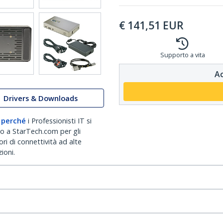
€
141,51
EUR
Supporto a vita
Ac
Drivers & Downloads
 perché
i Professionisti IT si
no a StarTech.com per gli
ri di connettività ad alte
ioni.