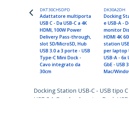
DKT30CHSDPD
DK30A2DH
Adattatore multiporta
Docking St
USB C - Da USB-C a 4K
e USB-A - 
HDMI, 100W Power
monitor Di
Delivery Pass-through,
HDMI 4K 60
slot SD/MicroSD, Hub
station USB
USB 3.0 a 3 porte - USB
per laptop
Type-C Mini Dock -
USB-A - 6x
Cavo integrato da
GbE - USB 3
30cm
Mac/Wind
Docking Station USB-C - USB tipo C
USB 3.1 Gen 1 a 4 porte - Dock USB
ID prodotto:
DKM30CHDPDUE
Diventa un partner
StarT
Dove comprare
Notizie