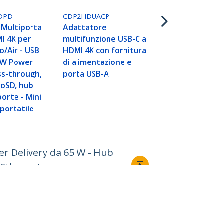
Delivery e 
- Bianco
DPD
CDP2HDUACP
 Multiporta
Adattatore
I 4K per
multifunzione USB-C a
/Air - USB
HDMI 4K con fornitura
0W Power
di alimentazione e
ss-through,
porta USB-A
roSD, hub
porte - Mini
portatile
er Delivery da 65 W - Hub
 Ethernet
Collegare