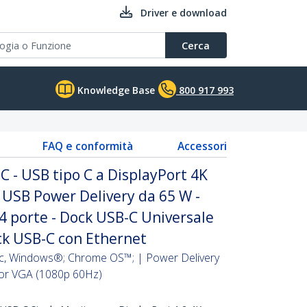
Driver e download
Cerca
Knowledge Base
800 917 993
FAQ e conformità
Accessori
C - USB tipo C a DisplayPort 4K
a USB Power Delivery da 65 W -
4 porte - Dock USB-C Universale
ck USB-C con Ethernet
ac, Windows®; Chrome OS™; | Power Delivery
 or VGA (1080p 60Hz)