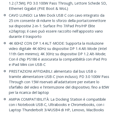
1.2 (7.5W); PD 3.0 100W Pass Through, Lettore Schede SD,
Ethernet Gigabit (PXE Boot & WoL)
CAVO LUNGO: La Mini Dock USB C con cavo integrato da
25 cm consente di ridurre lo sforzo della porta/connettore
sui dispositivi 2-in-1: Surface Pro 7/iPad Pro/HP Elite
x2/laptop; il cavo può essere raccolto nell'apposito vano
durante il trasporto
4K 60HZ CON DP 1.4 ALT-MODE: Supporta la risoluzione
video digitale 4K 60Hz su dispositivi DP 1.4 Alt-Mode (Intel
11th Gen minimo); 4K 30Hz su dispositivi DP 1.2 Alt-Mode;
Con il chip PS186 è assicurata la compatibilità con iPad Pro
e iPad Mini con USB-C
PRESTAZIONI AFFIDABILI: alimentato dal bus USB o
tramite alimentatore USB-C (non incluso); PD 3.0 100W Pass
Through con 15W riservati all'adattatore per evitare lo
sfarfallio del video e l'interruzione del dispositivo; fino a 85W
per la ricarica del laptop
AMPIA COMPATIBILITÀ: La Docking Station è compatibile
con i Notebook USB-C, Ultrabooks e Chromebooks, con i
Laptop Thunderbolt 3/4/USB4 di HP, Lenovo, MacBooks