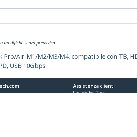
ti a modifiche senza preavviso.
k Pro/Air-M1/M2/M3/M4, compatibile con TB, HD
 PD, USB 10Gbps
ech.com
Assistenza clienti
Knowledge Base
tateci
Drivers and Downloads
amo
Support FAQs
a
Assistenza
à e Conformità
Norme di garanzia