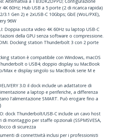
 Alternativa a TB3DK2DPPD; Configurazione
 4K 60Hz; Hub USB a 5 porte (2 di ricarica rapida)
2/3.1 Gen 2) e 2xUSB-C 10Gbps; GbE (WoL/PXE),
very 96W
 Doppia uscita video 4K 60Hz su laptop USB-C
estazioni della GPU senza software o compressione.
DMI. Docking station Thunderbolt 3 con 2 porte
king station è compatibile con Windows, macOS
Thunderbolt o USB4; doppio display su MacBook
/Max e display singolo su MacBook serie M e
VERY 3.0: il dock include un adattatore di
limentazione a laptop e periferiche, a differenza
zzano l'alimentazione SMART. Può erogare fino a
)
: dock Thunderbolt/USB-C include un cavo host
i di montaggio per staffe opzionali (SSPMSVESA,
occo di sicurezza
ti di connettività inclusi per i professionisti