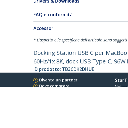
Drivers & Downloads
FAQ e conformità
Accessori
* L'aspetto e le specifiche dell'articolo sono sogget
Docking Station USB C per MacBoo
60Hz/1x 8K, dock USB Type-C, 96W
ID prodotto:
TB3CDK2DHUE
Diventa un partner
StarT
Dove comprare
Notizie
Contat
Chi si
Carrier
Qualit
Blog