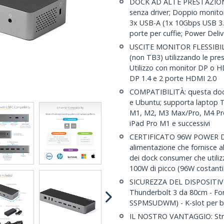
DOCK AD ALTE PRESTAZIONI:
senza driver; Doppio monitor
3x USB-A (1x 10Gbps USB 3.
porte per cuffie; Power Deli
USCITE MONITOR FLESSIBILI:
(non TB3) utilizzando le pr
Utilizzo con monitor DP o H
DP 1.4 e 2 porte HDMI 2.0
COMPATIBILITÀ: questa doc
e Ubuntu; supporta laptop 
M1, M2, M3 Max/Pro, M4 Pro
iPad Pro M1 e successivi
CERTIFICATO 96W POWER DELI
alimentazione che fornisce a
dei dock consumer che utili
100W di picco (96W costanti
SICUREZZA DEL DISPOSITIVO
Thunderbolt 3 da 80cm - For
SSPMSUDWM) - K-slot per bl
IL NOSTRO VANTAGGIO: Strumen