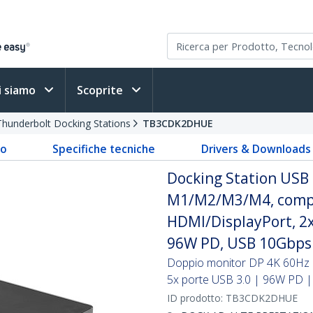
i siamo
Scoprite
Thunderbolt Docking Stations
TB3CDK2DHUE
to
Specifiche tecniche
Drivers & Downloads
Docking Station USB 
M1/M2/M3/M4, compat
HDMI/DisplayPort, 2x
96W PD, USB 10Gbps
Doppio monitor DP 4K 60Hz
5x porte USB 3.0 | 96W PD 
ID prodotto:
TB3CDK2DHUE