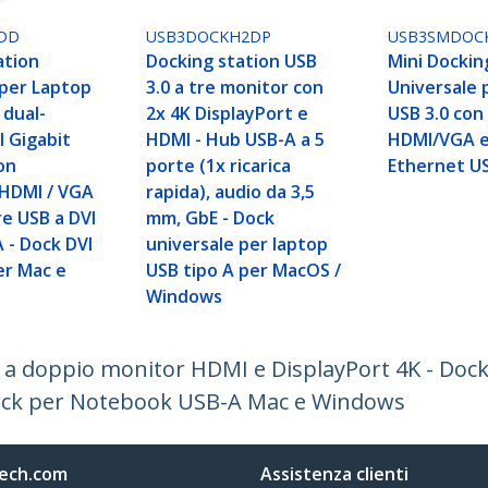
DD
USB3DOCKH2DP
USB3SMDOC
ation
Docking station USB
Mini Dockin
 per Laptop
3.0 a tre monitor con
Universale 
 dual-
2x 4K DisplayPort e
USB 3.0 con
I Gigabit
HDMI - Hub USB-A a 5
HDMI/VGA e
on
porte (1x ricarica
Ethernet U
 HDMI / VGA
rapida), audio da 3,5
re USB a DVI
mm, GbE - Dock
 - Dock DVI
universale per laptop
er Mac e
USB tipo A per MacOS /
Windows
 a doppio monitor HDMI e DisplayPort 4K - Dock
Dock per Notebook USB-A Mac e Windows
ech.com
Assistenza clienti