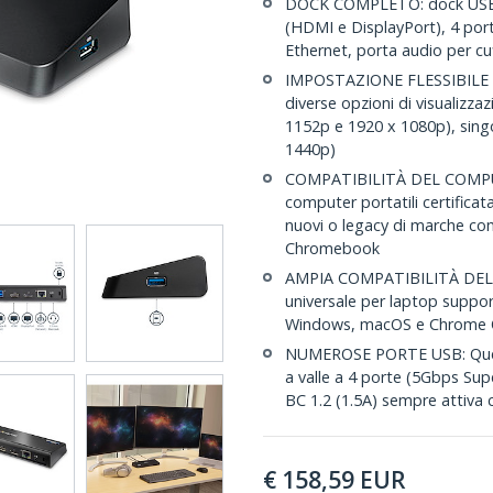
DOCK COMPLETO: dock USB 3
(HDMI e DisplayPort), 4 por
Ethernet, porta audio per cuf
IMPOSTAZIONE FLESSIBILE D
diverse opzioni di visualiz
1152p e 1920 x 1080p), sing
1440p)
COMPATIBILITÀ DEL COMPUT
computer portatili certificat
nuovi o legacy di marche co
Chromebook
AMPIA COMPATIBILITÀ DEL 
universale per laptop suppor
Windows, macOS e Chrome
NUMEROSE PORTE USB: Quest
a valle a 4 porte (5Gbps Sup
BC 1.2 (1.5A) sempre attiva 
€
158,59
EUR