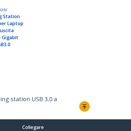
KHV
g Station
per Laptop
 uscita
 Gigabit
SB3.0
ing station USB 3.0 a
Collegare