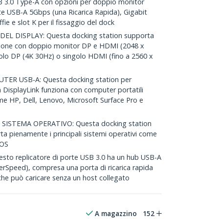
.0 Type-A con opzioni per doppio monitor
te USB-A 5Gbps (una Ricarica Rapida), Gigabit
fie e slot K per il fissaggio del dock
EL DISPLAY: Questa docking station supporta
zazione con doppio monitor DP e HDMI (2048 x
olo DP (4K 30Hz) o singolo HDMI (fino a 2560 x
ER USB-A: Questa docking station per
a DisplayLink funziona con computer portatili
me HP, Dell, Lenovo, Microsoft Surface Pro e
SISTEMA OPERATIVO: Questa docking station
ta pienamente i principali sistemi operativi come
 OS
o replicatore di porte USB 3.0 ha un hub USB-A
erSpeed), compresa una porta di ricarica rapida
che può caricare senza un host collegato
A magazzino
152