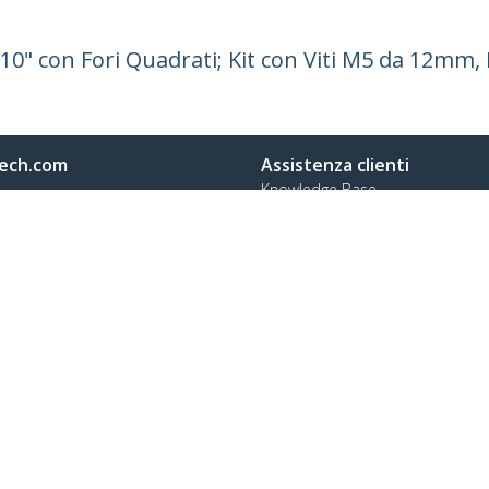
 10" con Fori Quadrati; Kit con Viti M5 da 12mm, 
ech.com
Assistenza clienti
Knowledge Base
tateci
Drivers and Downloads
amo
Support FAQs
a
Assistenza
à e Conformità
Norme di garanzia
no:
+39 02 69430 975
o verde:
800 917 993
prodotto
Preferenze sui Cookie