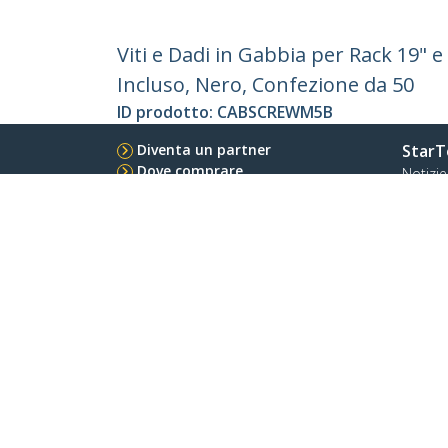
Viti e Dadi in Gabbia per Rack 19" e
Incluso, Nero, Confezione da 50
ID prodotto:
CABSCREWM5B
Diventa un partner
StarT
Dove comprare
Notizie
Contat
Chi si
Carrier
Qualit
Blog
StarTech.com Ltd.
Celsiusweg 16
Telefo
5928 PR Venlo
Numer
The Netherlands
Condizioni
Riservatezza
Mappa del sito del 