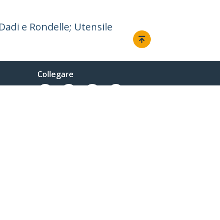
Dadi e Rondelle; Utensile
Collegare
© 1985-2026, StarTech.com - Tutti i diritti riservati.