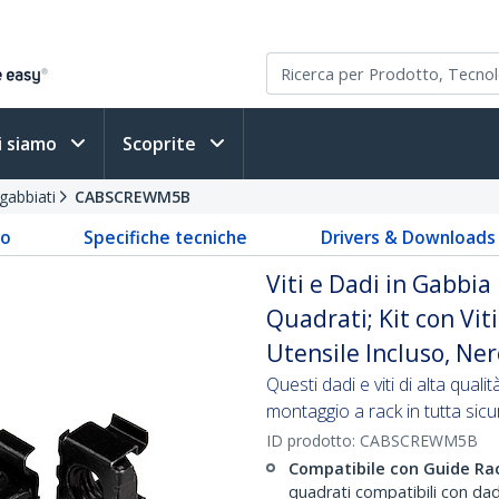
i siamo
Scoprite
ngabbiati
CABSCREWM5B
to
Specifiche tecniche
Drivers & Downloads
Viti e Dadi in Gabbia
Quadrati; Kit con Vi
Utensile Incluso, Ne
Questi dadi e viti di alta qual
montaggio a rack in tutta sic
ID prodotto:
CABSCREWM5B
Compatibile con Guide Ra
quadrati compatibili con dad