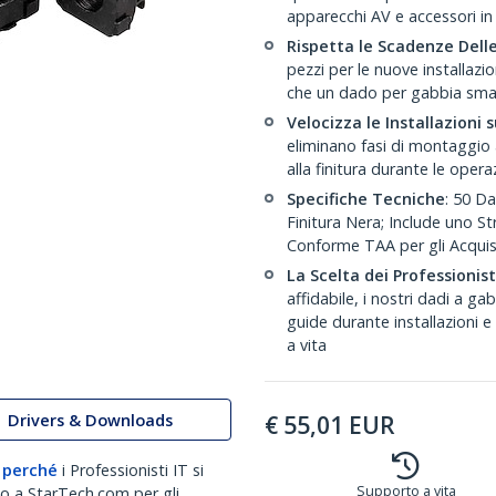
apparecchi AV e accessori in
Rispetta le Scadenze Delle
pezzi per le nuove installazi
che un dado per gabbia smarr
Velocizza le Installazioni 
eliminano fasi di montaggio a
alla finitura durante le oper
Specifiche Tecniche
: 50 Da
Finitura Nera; Include uno St
Conforme TAA per gli Acquis
La Scelta dei Professionist
affidabile, i nostri dadi a ga
guide durante installazioni 
a vita
Drivers & Downloads
€
55,01
EUR
 perché
i Professionisti IT si
Supporto a vita
no a StarTech.com per gli