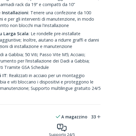
 armadi rack da 19” e compatti da 10”
 Installazioni
: Tenere una confezione da 100
oni e per gli interventi di manutenzione, in modo
ito non blocchi mai l'installazione
su Larga Scala
: Le rondelle pre-installate
ggiuntive; Inoltre, aiutano a ridurre graffi e danni
azioni di installazione e manutenzione
di a Gabbia; 50 Viti; Passo Vite M5; Acciaio;
rumento per l’installazione dei Dadi a Gabbia;
ti Tramite GSA Schedule
i IT
: Realizzati in acciaio per un montaggio
bbia e viti bloccano i dispositivi e proteggono le
e manutenzione; Supporto multilingue gratuito 24/5
A magazzino
33
Supporto 24/5