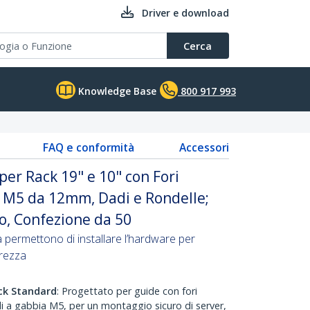
Driver e download
Cerca
Knowledge Base
800 917 993
FAQ e conformità
Accessori
 per Rack 19" e 10" con Fori
ti M5 da 12mm, Dadi e Rondelle;
ro, Confezione da 50
ità permettono di installare l’hardware per
urezza
ck Standard
: Progettato per guide con fori
i a gabbia M5, per un montaggio sicuro di server,