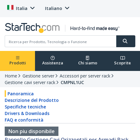
Italia
Italiano
Prodotti
Assistenza
Chi siamo
Scoprite
Home
Gestione server
Accessori per server rack
Gestione cavi server rack
CMPNL1UC
Panoramica
Descrizione del Prodotto
Specifiche tecniche
Drivers & Downloads
FAQ e conformità
Non piu disponibile
Pannello Gestione Cavi Orizzontali per Armadi Rack