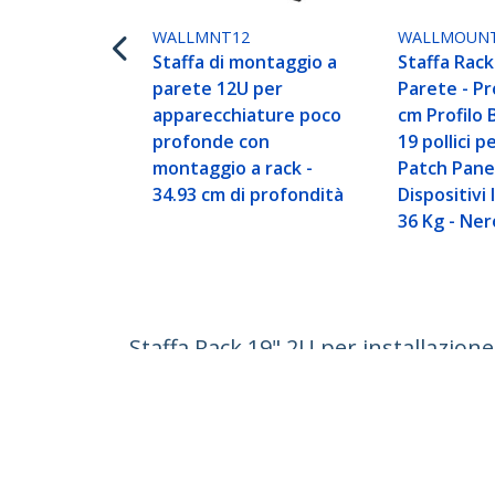
WALLMNT12
WALLMOUN
Staffa di montaggio a
Staffa Rack
parete 12U per
Parete - Pr
apparecchiature poco
cm Profilo 
profonde con
19 pollici p
montaggio a rack -
Patch Panel
34.93 cm di profondità
Dispositivi 
36 Kg - Ner
Staffa Rack 19" 2U per installazione
IT/AV, Switch di Rete - Adattatore R
ID prodotto:
RACK-2U-14-BRACKET
Diventa un partner
StarT
Dove comprare
Notizie