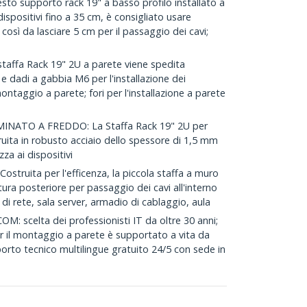
to supporto rack 19" a basso profilo installato a
spositivi fino a 35 cm, è consigliato usare
osì da lasciare 5 cm per il passaggio dei cavi;
affa Rack 19" 2U a parete viene spedita
e dadi a gabbia M6 per l'installazione dei
montaggio a parete; fori per l'installazione a parete
INATO A FREDDO: La Staffa Rack 19" 2U per
ruita in robusto acciaio dello spessore di 1,5 mm
za ai dispositivi
struita per l'efficenza, la piccola staffa a muro
ura posteriore per passaggio dei cavi all'interno
di rete, sala server, armadio di cablaggio, aula
scelta dei professionisti IT da oltre 30 anni;
r il montaggio a parete è supportato a vita da
porto tecnico multilingue gratuito 24/5 con sede in