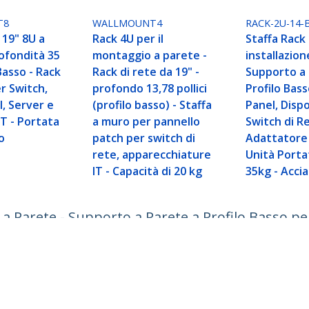
T8
WALLMOUNT4
RACK-2U-14-
 19" 8U a
Rack 4U per il
Staffa Rack
ofondità 35
montaggio a parete -
installazion
Basso - Rack
Rack di rete da 19" -
Supporto a 
er Switch,
profondo 13,78 pollici
Profilo Bas
, Server e
(profilo basso) - Staffa
Panel, Dispo
IT - Portata
a muro per pannello
Switch di Re
o
patch per switch di
Adattatore
rete, apparecchiature
Unità Porta
IT - Capacità di 20 kg
35kg - Acci
 a Parete - Supporto a Parete a Profilo Basso per
ack 2 Unità Portata fino a 35kg - Acciao - Nero
ech.com
Assistenza clienti
Knowledge Base