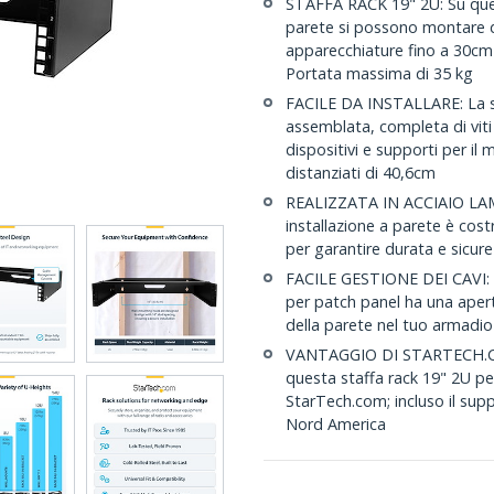
STAFFA RACK 19" 2U: Su ques
parete si possono montare di
apparecchiature fino a 30cm c
Portata massima di 35 kg
FACILE DA INSTALLARE: La st
assemblata, completa di viti 
dispositivi e supporti per il 
distanziati di 40,6cm
REALIZZATA IN ACCIAIO LAM
installazione a parete è cost
per garantire durata e sicurez
FACILE GESTIONE DEI CAVI: Co
per patch panel ha una apert
della parete nel tuo armadio 
VANTAGGIO DI STARTECH.COM: 
questa staffa rack 19" 2U pe
StarTech.com; incluso il sup
Nord America