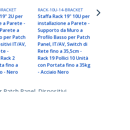
RACK-14U-14
Staffa Rack 
BRACKET
RACK-10U-14-BRACKET
installazion
 19" 2U per
Staffa Rack 19" 10U per
Supporto da
e a Parete -
installazione a Parete -
Profilo Bass
Parete a
Supporto da Muro a
Panel, IT/AV
so per Patch
Profilo Basso per Patch
Rete fino a 
sitivi IT/AV,
Panel, IT/AV, Switch di
Rack 19 Polli
te -
Rete fino a 35,5cm -
con Portata 
 Rack 2
Rack 19 Pollici 10 Unità
- Acciaio,Ne
ta fino a
con Portata fino a 35kg
ao - Nero
- Acciaio Nero
 Patch Panel, Dispositivi
Collegare