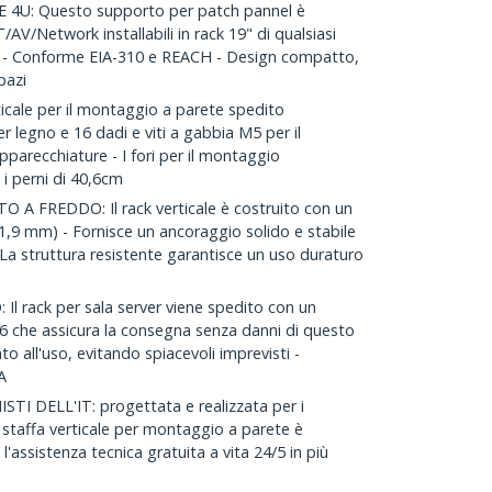
4U: Questo supporto per patch pannel è
/AV/Network installabili in rack 19" di qualsiasi
g - Conforme EIA-310 e REACH - Design compatto,
pazi
ale per il montaggio a parete spedito
er legno e 16 dadi e viti a gabbia M5 per il
pparecchiature - I fori per il montaggio
i perni di 40,6cm
A FREDDO: Il rack verticale è costruito con un
(1,9 mm) - Fornisce un ancoraggio solido e stabile
 La struttura resistente garantisce un uso duraturo
 rack per sala server viene spedito con un
-6 che assicura la consegna senza danni di questo
 all'uso, evitando spiacevoli imprevisti -
A
I DELL'IT: progettata e realizzata per i
a staffa verticale per montaggio a parete è
'assistenza tecnica gratuita a vita 24/5 in più