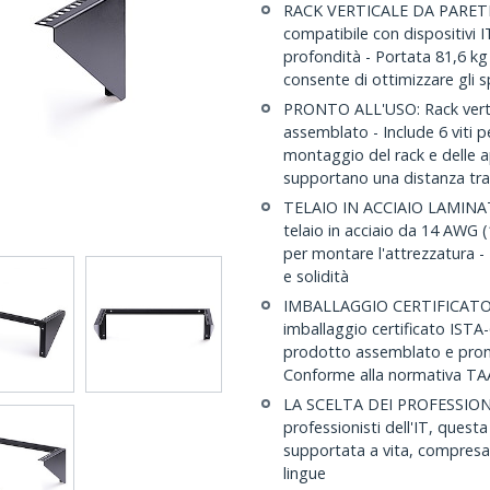
RACK VERTICALE DA PARETE 
compatibile con dispositivi IT
profondità - Portata 81,6 k
consente di ottimizzare gli s
PRONTO ALL'USO: Rack vertic
assemblato - Include 6 viti p
montaggio del rack e delle a
supportano una distanza tra 
TELAIO IN ACCIAIO LAMINATO 
telaio in acciaio da 14 AWG 
per montare l'attrezzatura -
e solidità
IMBALLAGGIO CERTIFICATO: Il
imballaggio certificato ISTA
prodotto assemblato e pronto
Conforme alla normativa TA
LA SCELTA DEI PROFESSIONIST
professionisti dell'IT, quest
supportata a vita, compresa l
lingue