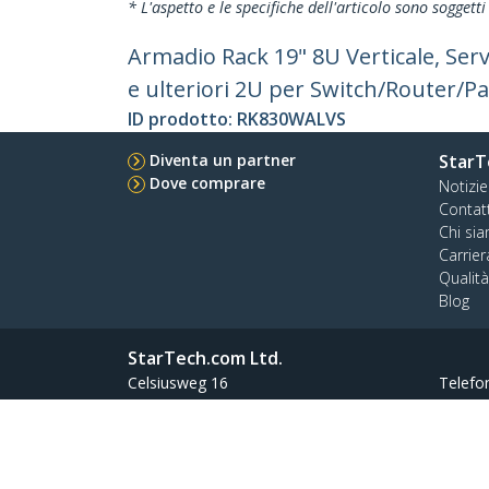
* L'aspetto e le specifiche dell'articolo sono sogget
Armadio Rack 19" 8U Verticale, Serv
e ulteriori 2U per Switch/Router/P
ID prodotto:
RK830WALVS
Diventa un partner
StarT
Dove comprare
Notizie
Contat
Chi si
Carrier
Qualit
Blog
StarTech.com Ltd.
Celsiusweg 16
Telefo
5928 PR Venlo
Numer
The Netherlands
Condizioni
Riservatezza
Mappa del sito del 