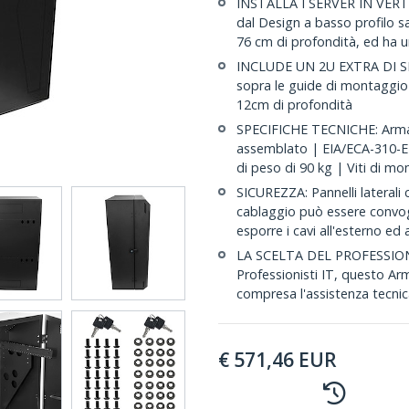
INSTALLA I SERVER IN VERTI
dal Design a basso profilo s
76 cm di profondità, ed ha 
INCLUDE UN 2U EXTRA DI SPA
sopra le guide di montaggio 
12cm di profondità
SPECIFICHE TECNICHE: Armadi
assemblato | EIA/ECA-310-E |
di peso di 90 kg | Viti di m
SICUREZZA: Pannelli laterali co
cablaggio può essere convogl
esporre i cavi all'esterno e
LA SCELTA DEL PROFESSIONIS
Professionisti IT, questo Ar
compresa l'assistenza tecnic
€
571,46
EUR