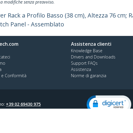
ti a modifiche senza preavviso.
er Rack a Profilo Basso (38 cm), Altezza 76 cm; 
atch Panel - Assemblato
ech.com
Assistenza clienti
Knowledge Base
tateci
Drivers and Downloads
amo
Support FAQs
a
Assistenza
à e Conformità
Norme di garanzia
no:
+39 02 69430 975
o verde:
800 917 993
prodotto
Preferenze sui Cookie