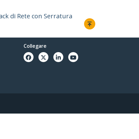
Rack di Rete con Serratura
Collegare
© 1985-2026, StarTech.com - Tutti i diritti riservati.