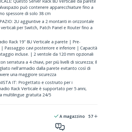
CALE: Questo Server Rack 8U Verticale da parete
alvaspazio può contenere apparecchiature fino a
uno spessore di solo 38 cm
ZIO: 2U aggiuntive a 2 montanti in orizzontale
verticali per Switch, Patch Panel e Router fino a
o Rack 19" 8U Verticale a parete | Pre-
 Passaggio cavi posteriore e inferiore | Capacità
ontaggio incluse. | 2 ventole da 120 mm opzionali
n serratura a 4 chiavi, per più livelli di sicurezza; Il
iato nell'armadio dalla parete evitanto così di
d avere una maggiore sicurezza
TA IT: Progettato e costruito per i
madio Rack Verticale è supportato per 5 anni,
a multilingue gratuita 24/5
A magazzino
57