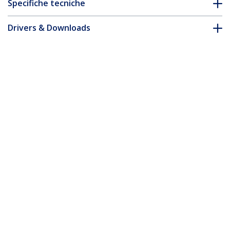
Specifiche tecniche
Drivers & Downloads
FAQ e conformità
* L'aspetto e le specifiche dell'articolo sono soggetti a modifiche
senza preavviso.
Vi potrebbe interessare anche