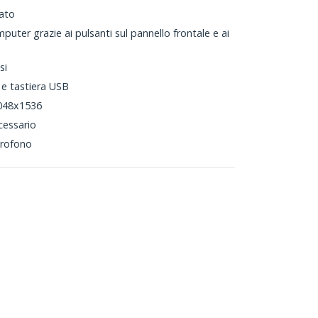
ato
uter grazie ai pulsanti sul pannello frontale e ai
si
e tastiera USB
2048x1536
cessario
crofono