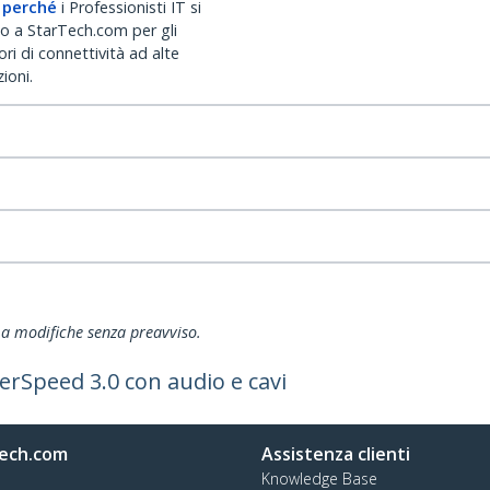
 perché
i Professionisti IT si
no a StarTech.com per gli
ri di connettività ad alte
ioni.
ti a modifiche senza preavviso.
rSpeed 3.0 con audio e cavi
ech.com
Assistenza clienti
Knowledge Base