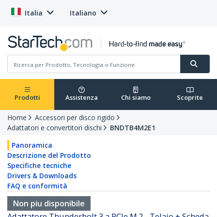
Italia
Italiano
Prodotti
Assistenza
Chi siamo
Scoprite
Home
Accessori per disco rigido
Adattatori e convertitori dischi
BNDTB4M2E1
Panoramica
Descrizione del Prodotto
Specifiche tecniche
Drivers & Downloads
FAQ e conformità
Non piu disponibile
Adattatore Thunderbolt 3 a PCIe M.2 - Telaio + Scheda