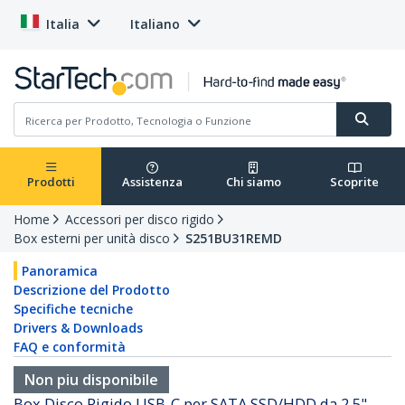
Italia
Italiano
Prodotti
Assistenza
Chi siamo
Scoprite
Home
Accessori per disco rigido
Box esterni per unità disco
S251BU31REMD
Panoramica
Descrizione del Prodotto
Specifiche tecniche
Drivers & Downloads
FAQ e conformità
Non piu disponibile
Box Disco Rigido USB-C per SATA SSD/HDD da 2,5" -