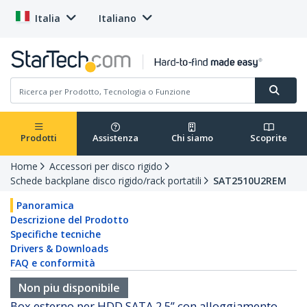
Italia
Italiano
Prodotti
Assistenza
Chi siamo
Scoprite
Home
Accessori per disco rigido
Schede backplane disco rigido/rack portatili
SAT2510U2REM
Panoramica
Descrizione del Prodotto
Specifiche tecniche
Drivers & Downloads
FAQ e conformità
Non piu disponibile
Box esterno per HDD SATA 2,5” con alloggiamento