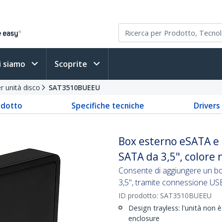
i siamo
Scoprite
r unità disco
SAT3510BUEEU
odotto
Specifiche tecniche
Driver
Box esterno eSATA e U
SATA da 3,5", colore 
Consente di aggiungere un bo
3,5", tramite connessione U
ID prodotto:
SAT3510BUEEU
Design trayless: l'unità non 
enclosure