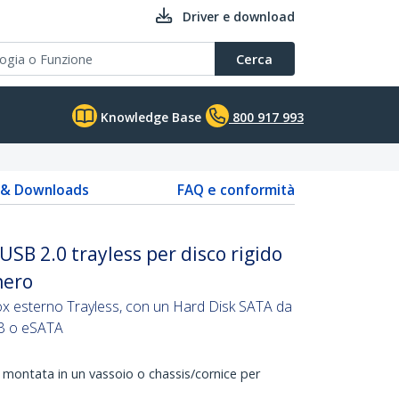
Driver e download
Cerca
Knowledge Base
800 917 993
s & Downloads
FAQ e conformità
SB 2.0 trayless per disco rigido
nero
x esterno Trayless, con un Hard Disk SATA da
SB o eSATA
è montata in un vassoio o chassis/cornice per