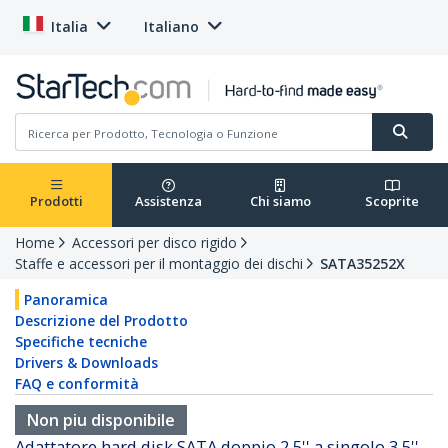
Italia
Italiano
Prodotti
Assistenza
Chi siamo
Scoprite
Home
Accessori per disco rigido
Staffe e accessori per il montaggio dei dischi
SATA35252X
Panoramica
Descrizione del Prodotto
Specifiche tecniche
Drivers & Downloads
FAQ e conformità
Non piu disponibile
Adattatore hard disk SATA doppio 2,5'' a singolo 3,5''