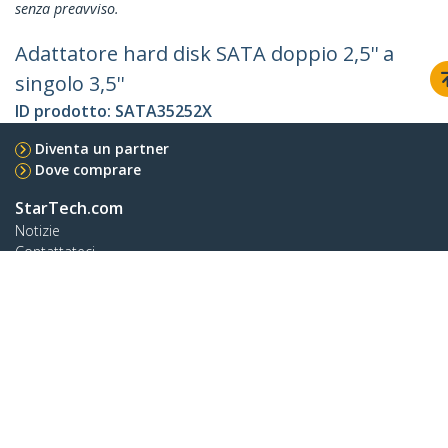
senza preavviso.
Adattatore hard disk SATA doppio 2,5'' a
singolo 3,5''
ID prodotto:
SATA35252X
Diventa un partner
Dove comprare
StarTech.com
Notizie
Contattateci
Chi siamo
Carriera
Qualità e Conformità
Blog
Assistenza clienti
Knowledge Base
Drivers and Downloads
Support FAQs