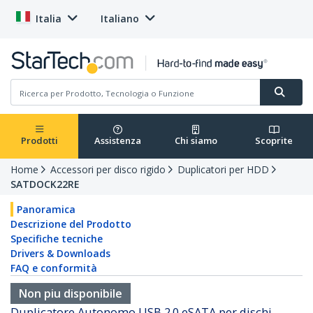
Italia
Italiano
Prodotti
Assistenza
Chi siamo
Scoprite
Home
Accessori per disco rigido
Duplicatori per HDD
SATDOCK22RE
Panoramica
Descrizione del Prodotto
Specifiche tecniche
Drivers & Downloads
FAQ e conformità
Non piu disponibile
Duplicatore Autonomo USB 2.0 eSATA per dischi