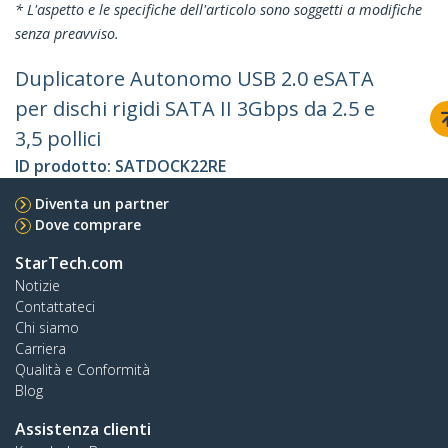
* L'aspetto e le specifiche dell'articolo sono soggetti a modifiche
senza preavviso.
Duplicatore Autonomo USB 2.0 eSATA
per dischi rigidi SATA II 3Gbps da 2.5 e
3,5 pollici
ID prodotto:
SATDOCK22RE
Diventa un partner
Dove comprare
StarTech.com
Notizie
Contattateci
Chi siamo
Carriera
Qualità e Conformità
Blog
Assistenza clienti