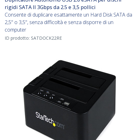
rigidi SATA II 3Gbps da 2.5 e 3,5 pollici
Consente di duplicare esattamente un Hard Disk SATA da
2,5" o 3,5", senza difficoltà e senza disporre di un
computer
ID prodotto:
SATDOCK22RE