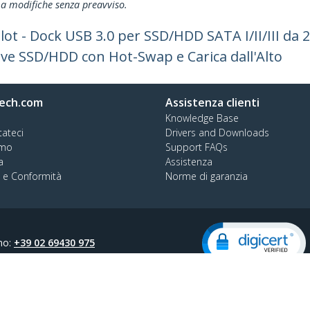
ti a modifiche senza preavviso.
ot - Dock USB 3.0 per SSD/HDD SATA I/II/III da 2.5
ve SSD/HDD con Hot-Swap e Carica dall'Alto
ech.com
Assistenza clienti
Knowledge Base
tateci
Drivers and Downloads
amo
Support FAQs
a
Assistenza
à e Conformità
Norme di garanzia
no:
+39 02 69430 975
o verde:
800 917 993
prodotto
Preferenze sui Cookie