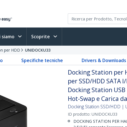
i siamo
Scoprite
ion per HDD
UNIDOCKU33
to
Specifiche tecniche
Drivers & Downloads
Docking Station per H
per SSD/HDD SATA I/II/
Docking Station USB
Hot-Swap e Carica dal
Docking Station SSD/HDD | U
ID prodotto:
UNIDOCKU33
DOCKING STATION PER HARD 