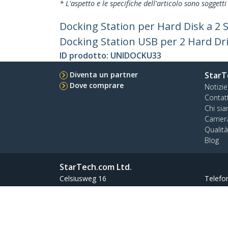
* L'aspetto e le specifiche dell'articolo sono sogget
Docking Station per Hard Disk a 2 Sl
Docking Station USB per 2 Hard Dri
ID prodotto:
UNIDOCKU33
Diventa un partner
StarT
Dove comprare
Notizie
Contat
Chi si
Carrier
Qualit
Blog
StarTech.com Ltd.
Celsiusweg 16
Telefo
5928 PR Venlo
Numer
The Netherlands
Condizioni
Riservatezza
Mappa del sito del 