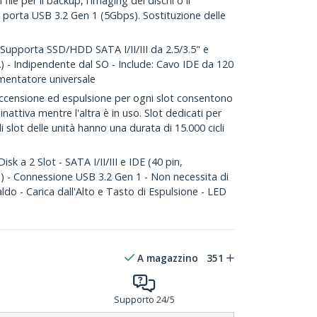
file per il backup, l'imaging dei dischi o il
a porta USB 3.2 Gen 1 (5Gbps). Sostituzione delle
upporta SSD/HDD SATA I/II/III da 2.5/3.5" e
 - Indipendente dal SO - Include: Cavo IDE da 120
mentatore universale
accensione ed espulsione per ogni slot consentono
 inattiva mentre l'altra è in uso. Slot dedicati per
i slot delle unità hanno una durata di 15.000 cicli
k a 2 Slot - SATA I/II/III e IDE (40 pin,
- Connessione USB 3.2 Gen 1 - Non necessita di
caldo - Carica dall'Alto e Tasto di Espulsione - LED
A magazzino
351
Supporto 24/5