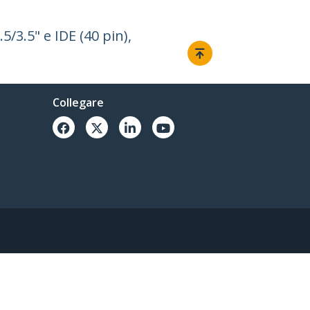
/3.5" e IDE (40 pin),
Collegare
© 1985-2026, StarTech.com - Tutti i diritti riservati.