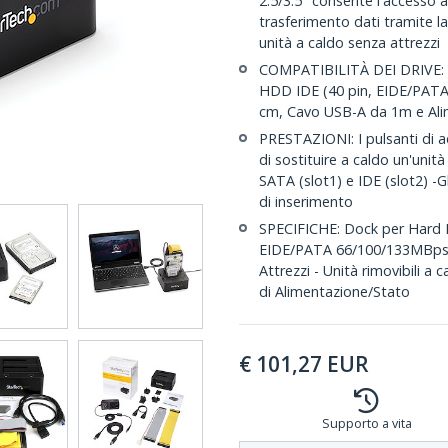
2.5/3.5" consente l'accesso ai 
trasferimento dati tramite l
unità a caldo senza attrezzi
COMPATIBILITÀ DEI DRIVE: S
HDD IDE (40 pin, EIDE/PATA)
cm, Cavo USB-A da 1m e Ali
PRESTAZIONI: I pulsanti di 
di sostituire a caldo un'unità
SATA (slot1) e IDE (slot2) -Gl
di inserimento
SPECIFICHE: Dock per Hard Dis
EIDE/PATA 66/100/133MBps) 
Attrezzi - Unità rimovibili a 
di Alimentazione/Stato
€
101,27
EUR
Supporto a vita