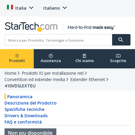
Italia
Italiano
Prodotti
Assistenza
Chi siamo
Scoprite
Home
Prodotti IO per installazione reti
Convertitori ed extender media
Extender Ethernet
410VDSLEXTEU
Panoramica
Descrizione del Prodotto
Specifiche tecniche
Drivers & Downloads
FAQ e conformità
Non piu disponibile