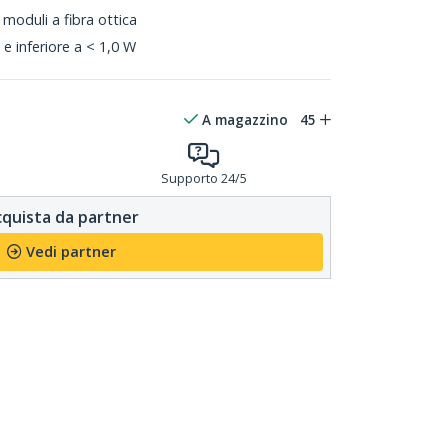
moduli a fibra ottica
e inferiore a < 1,0 W
A magazzino
45
Supporto 24/5
quista da partner
Vedi partner