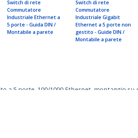
Switch di rete
Switch di rete
Commutatore
Commutatore
Industriale Ethernet a
Industriale Gigabit
5 porte - Guida DIN /
Ethernet a 5 porte non
Montabile a parete
gestito - Guide DIN /
Montabile a parete
tito a 5 porte, 100/1000 Ethernet, montaggio su
~60V CC, TAA
ech.com
Assistenza clienti
Knowledge Base
tateci
Drivers and Downloads