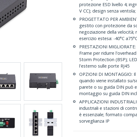
protezione ESD livello 4; ing
V CC); design senza ventola
PROGETTATO PER AMBIENTI DI
gestito con protezione da s
negoziazione della velocità;
esercizio estesa: -40°C a75°
PRESTAZIONI MIGLIORATE: c
Frame per ridurre l'overhead
Storm Protection (BSP); LED 
l'esterno sulle porte RJ45
OPZIONI DI MONTAGGIO: Il 
quando viene installato su/so
parete o su guida DIN può ess
montaggio su guida DIN incl
APPLICAZIONI INDUSTRIALI: Pr
industriali e stazioni di contr
è essenziale; formato compat
sorveglianza IP