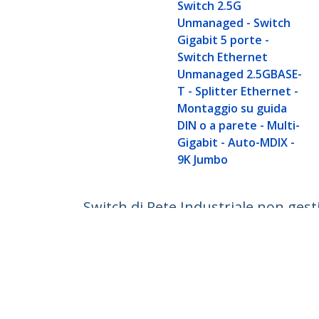
Switch 2.5G
Unmanaged - Switch
Gigabit 5 porte -
Switch Ethernet
Unmanaged 2.5GBASE-
T - Splitter Ethernet -
Montaggio su guida
DIN o a parete - Multi-
Gigabit - Auto-MDIX -
9K Jumbo
Switch di Rete Industriale non ges
Gigabit IP30 robusto, -40 - 75°C, 9
ID prodotto:
I51G-ETHERNET-SWITCH
Diventa un partner
StarT
Dove comprare
Notizie
Contat