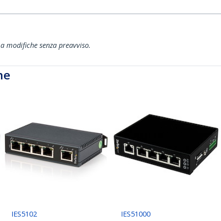
ti a modifiche senza preavviso.
he
IES5102
IES51000