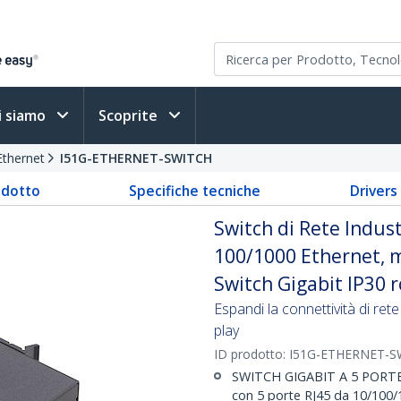
i siamo
Scoprite
Ethernet
I51G-ETHERNET-SWITCH
odotto
Specifiche tecniche
Driver
Switch di Rete Indust
100/1000 Ethernet, 
Switch Gigabit IP30 r
Espandi la connettività di re
play
ID prodotto:
I51G-ETHERNET-S
SWITCH GIGABIT A 5 PORTE N
con 5 porte RJ45 da 10/100/