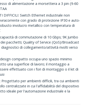
resso di alimentazione a morsettiera a 3 pin (9-60
; TAA
FFICILI: Switch Ethernet industriale non
ovracorrente con grado di protezione IP30 e auto-
 robusto involucro metallico con temperatura di
C
apacità di commutazione di 10 Gbps; 9K Jumbo
 dei pacchetti; Quality of Service (QoS)/Broadcast
diagnostici di collegamento/attività rivolti verso
design compatto occupa uno spazio minimo
tto una superficie di lavoro; il montaggio a
ere effettuato con i fori di montaggio o il kit di
usi
ogettato per ambienti difficili, tra cui ambienti
ollo centralizzate in cui l'affidabilità del dispositivo
to ideale per l'automazione industriale e la