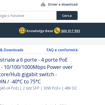
Driver e download
Cerca
Knowledge Base
800 917 993
s & Downloads
FAQ e conformità
triale a 6 porte - 4 porte PoE
W - 10/100/1000Mbps Power over
ore/Hub gigabit switch -
IN / -40°C to 75°C
RJ45 (4 PoE) | 2 slot SFP | 30W PoE+ | 48V DC