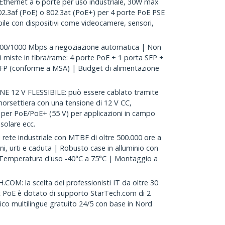
Ethernet a 6 porte per uso industriale, 30W max
02.3af (PoE) o 802.3at (PoE+) per 4 porte PoE PSE
abile con dispositivi come videocamere, sensori,
00/1000 Mbps a negoziazione automatica | Non
li miste in fibra/rame: 4 porte PoE + 1 porta SFP +
 SFP (conforme a MSA) | Budget di alimentazione
 12 V FLESSIBILE: può essere cablato tramite
morsettiera con una tensione di 12 V CC,
per PoE/PoE+ (55 V) per applicazioni in campo
 solare ecc.
ete industriale con MTBF di oltre 500.000 ore a
ni, urti e caduta | Robusto case in alluminio con
 Temperatura d'uso -40°C a 75°C | Montaggio a
M: la scelta dei professionisti IT da oltre 30
t PoE è dotato di supporto StarTech.com di 2
nico multilingue gratuito 24/5 con base in Nord