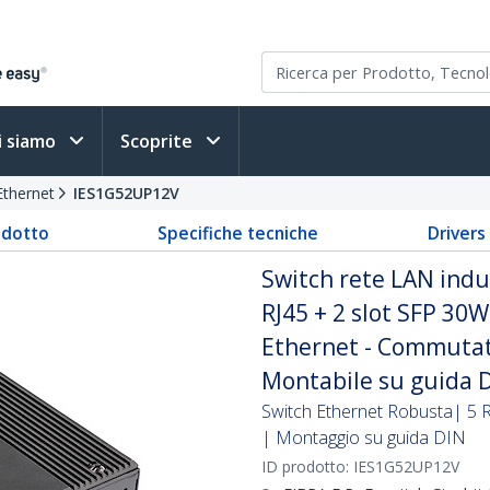
i siamo
Scoprite
Ethernet
IES1G52UP12V
odotto
Specifiche tecniche
Driver
Switch rete LAN indus
RJ45 + 2 slot SFP 30
Ethernet - Commutat
Montabile su guida D
Switch Ethernet Robusta| 5 
| Montaggio su guida DIN
ID prodotto:
IES1G52UP12V