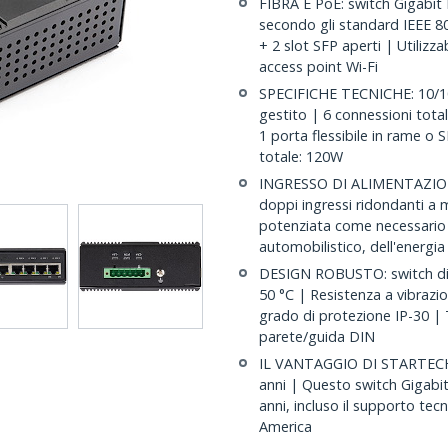
FIBRA E PoE: switch Gigabit 
secondo gli standard IEEE 8
+ 2 slot SFP aperti | Utilizz
access point Wi-Fi
SPECIFICHE TECNICHE: 10/1
gestito | 6 connessioni tota
1 porta flessibile in rame o
totale: 120W
INGRESSO DI ALIMENTAZIONE
doppi ingressi ridondanti a 
potenziata come necessario 
automobilistico, dell'energia
DESIGN ROBUSTO: switch di r
50 °C | Resistenza a vibrazio
grado di protezione IP-30 |
parete/guida DIN
IL VANTAGGIO DI STARTECH.CO
anni | Questo switch Gigabi
anni, incluso il supporto tec
America