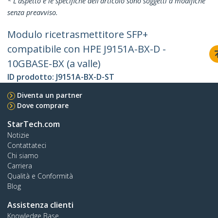
* L'aspetto e le specifiche dell'articolo sono soggetti a modifiche
senza preavviso.
Modulo ricetrasmettitore SFP+
compatibile con HPE J9151A-BX-D -
10GBASE-BX (a valle)
ID prodotto:
J9151A-BX-D-ST
Diventa un partner
Dove comprare
StarTech.com
Notizie
Contattateci
Chi siamo
Carriera
Qualità e Conformità
Blog
Assistenza clienti
Knowledge Base