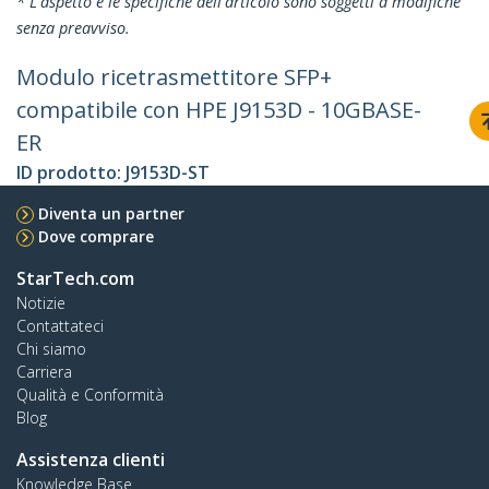
* L'aspetto e le specifiche dell'articolo sono soggetti a modifiche
senza preavviso.
Modulo ricetrasmettitore SFP+
compatibile con HPE J9153D - 10GBASE-
ER
ID prodotto:
J9153D-ST
Diventa un partner
Dove comprare
StarTech.com
Notizie
Contattateci
Chi siamo
Carriera
Qualità e Conformità
Blog
Assistenza clienti
Knowledge Base