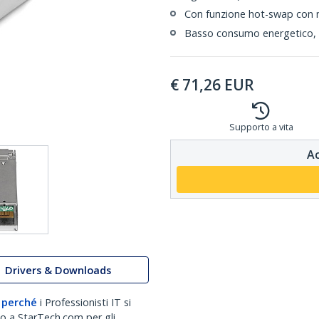
Con funzione hot-swap con mo
Basso consumo energetico, i
€
71,26
EUR
Supporto a vita
Ac
Drivers & Downloads
 perché
i Professionisti IT si
no a StarTech.com per gli