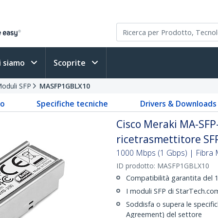
i siamo
Scoprite
oduli SFP
MASFP1GBLX10
to
Specifiche tecniche
Drivers & Downloads
Cisco Meraki MA-SFP
ricetrasmettitore SF
1000 Mbps (1 Gbps) | Fibra 
ID prodotto:
MASFP1GBLX10
Compatibilità garantita de
I moduli SFP di StarTech.com
Soddisfa o supera le specif
Agreement) del settore