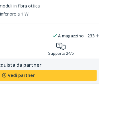
duli in fibra ottica
nferiore a 1 W
A magazzino
233
Supporto 24/5
quista da partner
Vedi partner