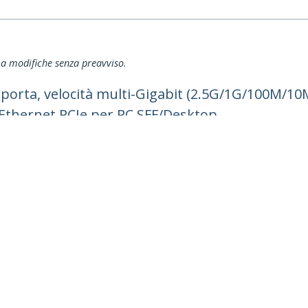
ti a modifiche senza preavviso.
 porta, velocità multi-Gigabit (2.5G/1G/100M/1
a Ethernet PCIe per PC SFF/Desktop
ech.com
Assistenza clienti
Knowledge Base
tateci
Drivers and Downloads
amo
Support FAQs
a
Assistenza
à e Conformità
Norme di garanzia
no:
+39 02 69430 975