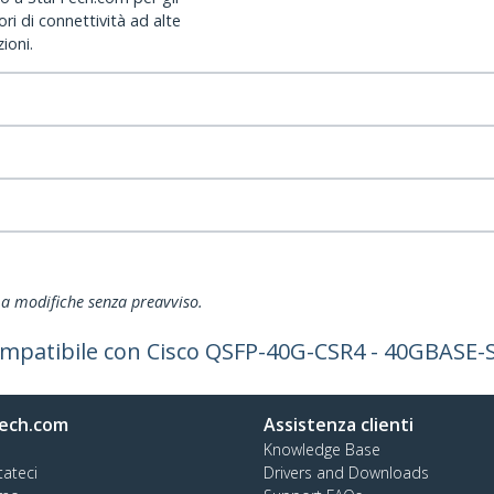
ri di connettività ad alte
ioni.
ti a modifiche senza preavviso.
ompatibile con Cisco QSFP-40G-CSR4 - 40GBASE-
ech.com
Assistenza clienti
Knowledge Base
tateci
Drivers and Downloads