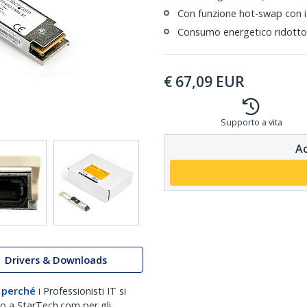
Con funzione hot-swap con i 
Consumo energetico ridotto 
€
67,09
EUR
Supporto a vita
Ac
Drivers & Downloads
 perché
i Professionisti IT si
no a StarTech.com per gli