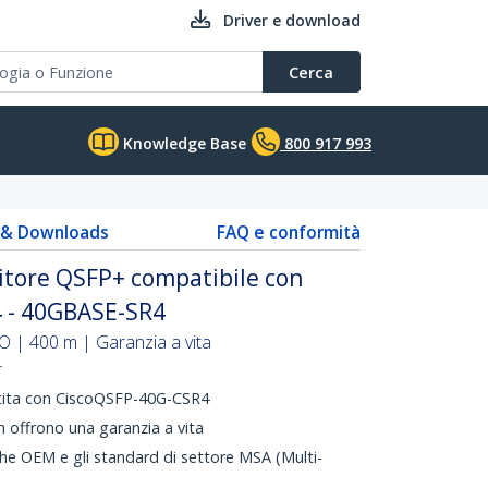
Driver e download
Cerca
Knowledge Base
800 917 993
s & Downloads
FAQ e conformità
itore QSFP+ compatibile con
 - 40GBASE-SR4
 | 400 m | Garanzia a vita
T
ntita con CiscoQSFP-40G-CSR4
 offrono una garanzia a vita
che OEM e gli standard di settore MSA (Multi-