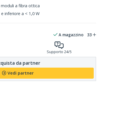
moduli a fibra ottica
e inferiore a < 1,0 W
A magazzino
33
Supporto 24/5
quista da partner
Vedi partner