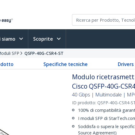
i siamo
Scoprite
oduli SFP
QSFP-40G-CSR4-ST
odotto
Specifiche tecniche
Driver
Modulo ricetrasmett
Cisco QSFP-40G-CSR4
40 Gbps | Multimodale | MPO
ID prodotto:
QSFP-40G-CSR4-S
100% di compatibilità gara
I moduli SFP di StarTech.com
Soddisfa o supera le specifi
Source Agreement)