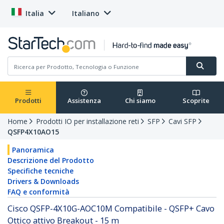
Italia
Italiano
Prodotti
Assistenza
Chi siamo
Scoprite
Home
Prodotti IO per installazione reti
SFP
Cavi SFP
QSFP4X10AO15
Panoramica
Descrizione del Prodotto
Specifiche tecniche
Drivers & Downloads
FAQ e conformità
Cisco QSFP-4X10G-AOC10M Compatibile - QSFP+ Cavo
Ottico attivo Breakout - 15 m