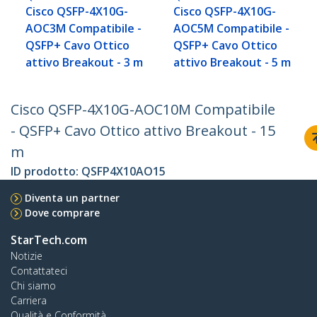
Cisco QSFP-4X10G-
Cisco QSFP-4X10G-
AOC3M Compatibile -
AOC5M Compatibile -
QSFP+ Cavo Ottico
QSFP+ Cavo Ottico
attivo Breakout - 3 m
attivo Breakout - 5 m
Cisco QSFP-4X10G-AOC10M Compatibile
- QSFP+ Cavo Ottico attivo Breakout - 15
m
ID prodotto:
QSFP4X10AO15
Diventa un partner
Dove comprare
StarTech.com
Notizie
Contattateci
Chi siamo
Carriera
Qualità e Conformità