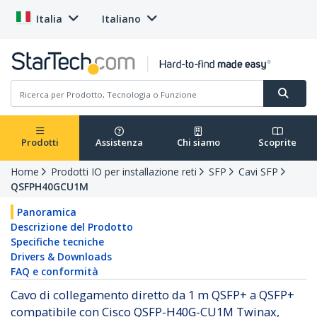
Italia
Italiano
Prodotti
Assistenza
Chi siamo
Scoprite
Home
Prodotti IO per installazione reti
SFP
Cavi SFP
QSFPH40GCU1M
Panoramica
Descrizione del Prodotto
Specifiche tecniche
Drivers & Downloads
FAQ e conformità
Cavo di collegamento diretto da 1 m QSFP+ a QSFP+
compatibile con Cisco QSFP-H40G-CU1M Twinax,