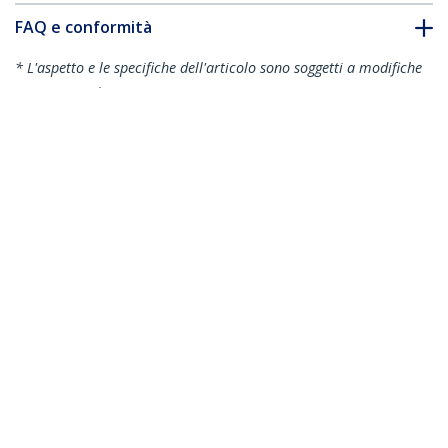
FAQ e conformità
* L'aspetto e le specifiche dell'articolo sono soggetti a modifiche
senza preavviso.
Modulo Ricetrasmettitore SFP in Fibra
Gigabit Conforme MSA - 1000BASE-LX
ID prodotto:
SFP1000LXST
Diventa un partner
Dove comprare
StarTech.com
Notizie
Contattateci
Chi siamo
Carriera
Qualità e Conformità
Blog