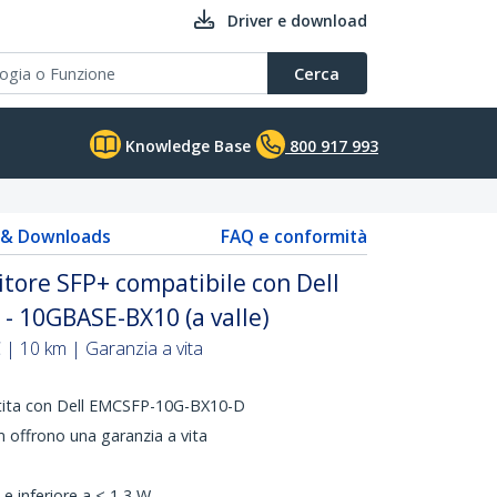
Driver e download
Cerca
Knowledge Base
800 917 993
s & Downloads
FAQ e conformità
tore SFP+ compatibile con Dell
- 10GBASE-BX10 (a valle)
 10 km | Garanzia a vita
ntita con Dell EMCSFP-10G-BX10-D
 offrono una garanzia a vita
e inferiore a < 1,3 W