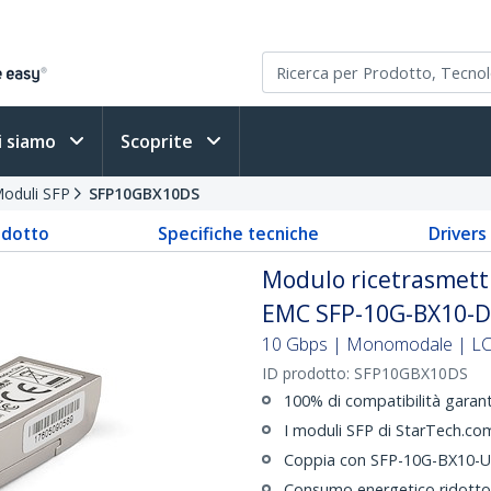
i siamo
Scoprite
oduli SFP
SFP10GBX10DS
odotto
Specifiche tecniche
Driver
Modulo ricetrasmetti
EMC SFP-10G-BX10-D 
10 Gbps | Monomodale | LC |
ID prodotto:
SFP10GBX10DS
100% di compatibilità gara
I moduli SFP di StarTech.com
Coppia con SFP-10G-BX10-U
Consumo energetico ridotto 