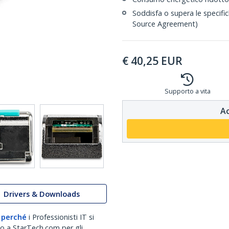
Soddisfa o supera le specifi
Source Agreement)
€
40,25
EUR
Supporto a vita
Ac
Drivers & Downloads
 perché
i Professionisti IT si
no a StarTech.com per gli