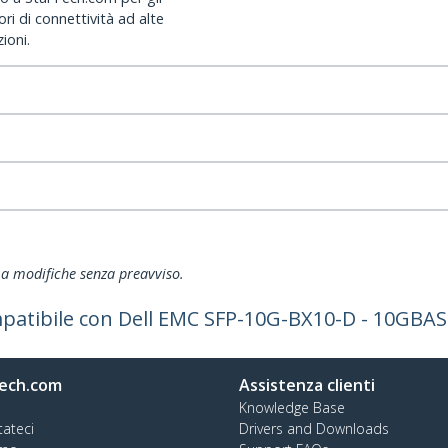
ri di connettività ad alte
ioni.
ti a modifiche senza preavviso.
patibile con Dell EMC SFP-10G-BX10-D - 10GBASE
ech.com
Assistenza clienti
Knowledge Base
tateci
Drivers and Downloads