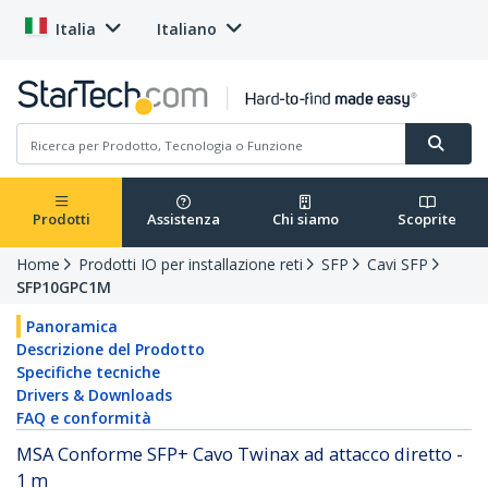
Italia
Italiano
Prodotti
Assistenza
Chi siamo
Scoprite
Home
Prodotti IO per installazione reti
SFP
Cavi SFP
SFP10GPC1M
Panoramica
Descrizione del Prodotto
Specifiche tecniche
Drivers & Downloads
FAQ e conformità
MSA Conforme SFP+ Cavo Twinax ad attacco diretto -
1 m