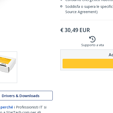
Soddisfa o supera le specifi
Source Agreement)
€
30,49
EUR
Supporto a vita
Ac
Drivers & Downloads
 perché
i Professionisti IT si
no a StarTech.com per gli