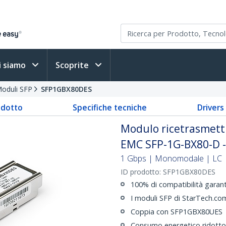
i siamo
Scoprite
oduli SFP
SFP1GBX80DES
odotto
Specifiche tecniche
Driver
Modulo ricetrasmetti
EMC SFP-1G-BX80-D - 
1 Gbps | Monomodale | LC | 
ID prodotto:
SFP1GBX80DES
100% di compatibilità gara
I moduli SFP di StarTech.com
Coppia con SFP1GBX80UES
Consumo energetico ridotto 