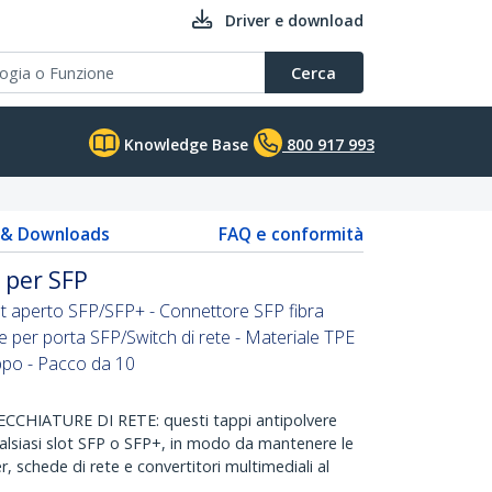
Driver e download
Cerca
Knowledge Base
800 917 993
s & Downloads
FAQ e conformità
 per SFP
ot aperto SFP/SFP+ - Connettore SFP fibra
re per porta SFP/Switch di rete - Materiale TPE
appo - Pacco da 10
HIATURE DI RETE: questi tappi antipolvere
ualsiasi slot SFP o SFP+, in modo da mantenere le
r, schede di rete e convertitori multimediali al