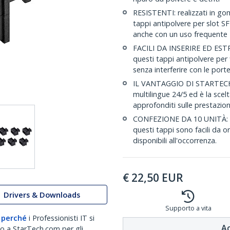
RESISTENTI: realizzati in g
tappi antipolvere per slot 
anche con un uso frequente
FACILI DA INSERIRE ED ESTRA
questi tappi antipolvere per f
senza interferire con le porte
IL VANTAGGIO DI STARTECH.
multilingue 24/5 ed è la scelt
approfonditi sulle prestazioni
CONFEZIONE DA 10 UNITÀ: gra
questi tappi sono facili da 
disponibili all'occorrenza.
€
22,50
EUR
Drivers & Downloads
Supporto a vita
 perché
i Professionisti IT si
Ac
no a StarTech.com per gli