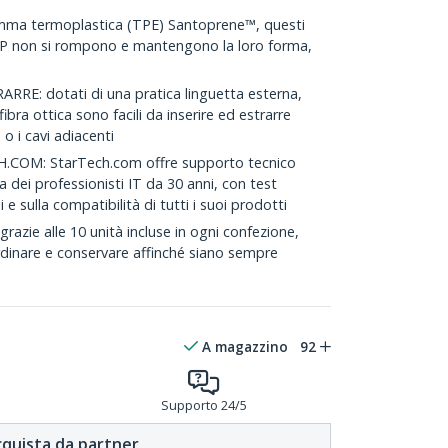
omma termoplastica (TPE) Santoprene™, questi
SFP non si rompono e mantengono la loro forma,
RRE: dotati di una pratica linguetta esterna,
ibra ottica sono facili da inserire ed estrarre
 o i cavi adiacenti
COM: StarTech.com offre supporto tecnico
a dei professionisti IT da 30 anni, con test
 e sulla compatibilità di tutti i suoi prodotti
zie alle 10 unità incluse in ogni confezione,
ordinare e conservare affinché siano sempre
A magazzino
92
Supporto 24/5
quista da partner