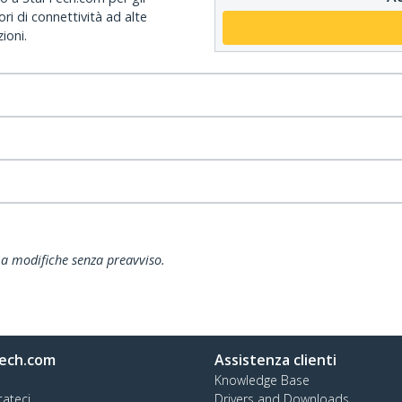
ri di connettività ad alte
ioni.
ti a modifiche senza preavviso.
ech.com
Assistenza clienti
Knowledge Base
tateci
Drivers and Downloads