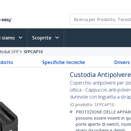
i siamo
Scoprite
oduli SFP
SFPCAP10
odotto
Specifiche tecniche
Driver
Custodia Antipolvere
Coperchio antipolvere per sl
ottica - Cappuccio anti-polve
durevole con linguetta a str
ID prodotto:
SFPCAP10
PROTEZIONE DELLE APPARECC
possono essere inseriti in q
porte aperte di switch, route
riparo da polvere e detriti