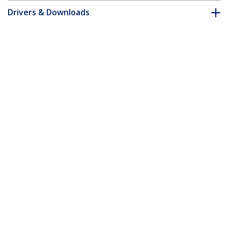
Drivers & Downloads
FAQ e conformità
* L'aspetto e le specifiche dell'articolo sono soggetti a modifiche
senza preavviso.
Vi potrebbe interessare anche