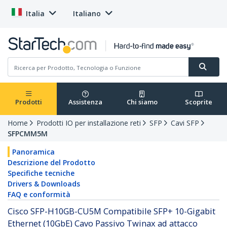
Italia
Italiano
Prodotti
Assistenza
Chi siamo
Scoprite
Home
Prodotti IO per installazione reti
SFP
Cavi SFP
SFPCMM5M
Panoramica
Descrizione del Prodotto
Specifiche tecniche
Drivers & Downloads
FAQ e conformità
Cisco SFP-H10GB-CU5M Compatibile SFP+ 10-Gigabit
Ethernet (10GbE) Cavo Passivo Twinax ad attacco