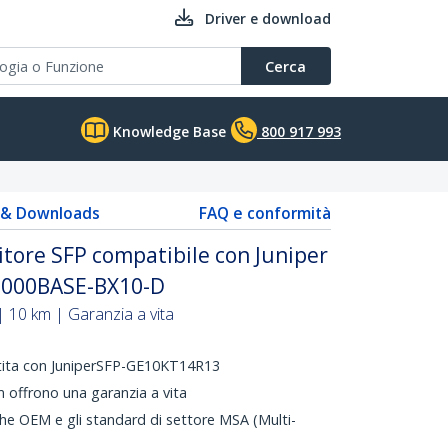
Driver e download
Cerca
Knowledge Base
800 917 993
s & Downloads
FAQ e conformità
tore SFP compatibile con Juniper
1000BASE-BX10-D
10 km | Garanzia a vita
ntita con JuniperSFP-GE10KT14R13
 offrono una garanzia a vita
che OEM e gli standard di settore MSA (Multi-