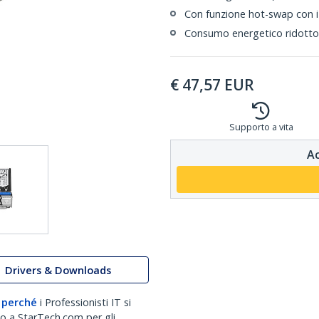
Con funzione hot-swap con i 
Consumo energetico ridotto 
€
47,57
EUR
Supporto a vita
Ac
Drivers & Downloads
 perché
i Professionisti IT si
no a StarTech.com per gli