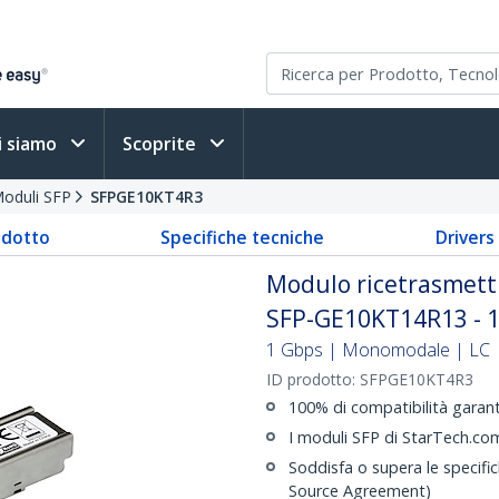
i siamo
Scoprite
oduli SFP
SFPGE10KT4R3
odotto
Specifiche tecniche
Driver
Modulo ricetrasmetti
SFP-GE10KT14R13 - 
1 Gbps | Monomodale | LC | 
ID prodotto:
SFPGE10KT4R3
100% di compatibilità gara
I moduli SFP di StarTech.com
Soddisfa o supera le specifi
Source Agreement)