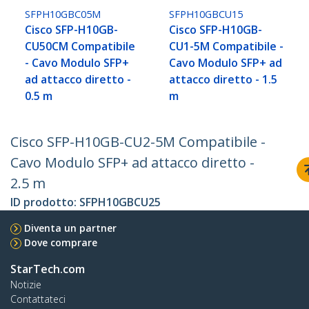
SFPH10GBC05M
SFPH10GBCU15
Cisco SFP-H10GB-
Cisco SFP-H10GB-
CU50CM Compatibile
CU1-5M Compatibile -
- Cavo Modulo SFP+
Cavo Modulo SFP+ ad
ad attacco diretto -
attacco diretto - 1.5
0.5 m
m
Cisco SFP-H10GB-CU2-5M Compatibile -
Cavo Modulo SFP+ ad attacco diretto -
2.5 m
ID prodotto:
SFPH10GBCU25
Diventa un partner
Dove comprare
StarTech.com
Notizie
Contattateci