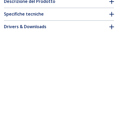
Descrizione del Prodotto
Specifiche tecniche
Drivers & Downloads
FAQ e conformità
* L'aspetto e le specifiche dell'articolo sono soggetti a modifiche
senza preavviso.
Scheda di rete NIC PCI Express Gigabit
Ethernet a 4 porte
ID prodotto:
ST1000SPEX42
Diventa un partner
Dove comprare
StarTech.com
Notizie