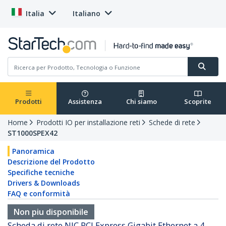
Italia
Italiano
Prodotti
Assistenza
Chi siamo
Scoprite
Home
Prodotti IO per installazione reti
Schede di rete
ST1000SPEX42
Panoramica
Descrizione del Prodotto
Specifiche tecniche
Drivers & Downloads
FAQ e conformità
Non piu disponibile
Scheda di rete NIC PCI Express Gigabit Ethernet a 4