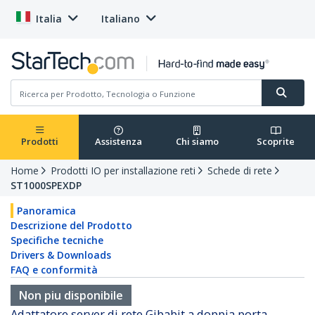
Italia
Italiano
Prodotti
Assistenza
Chi siamo
Scoprite
Home
Prodotti IO per installazione reti
Schede di rete
ST1000SPEXDP
Panoramica
Descrizione del Prodotto
Specifiche tecniche
Drivers & Downloads
FAQ e conformità
Non piu disponibile
Adattatore server di rete Gibabit a doppia porta -