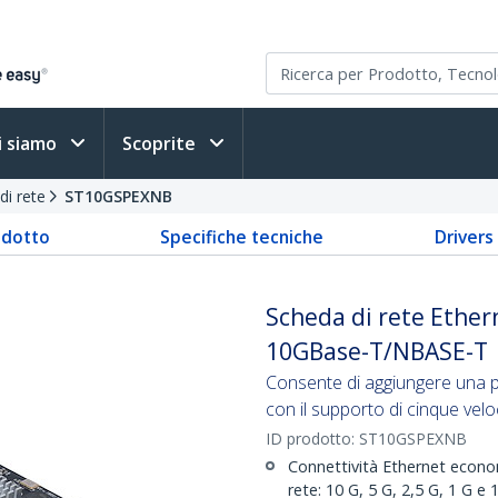
i siamo
Scoprite
di rete
ST10GSPEXNB
odotto
Specifiche tecniche
Driver
Scheda di rete Ether
10GBase-T/NBASE-T
Consente di aggiungere una p
con il supporto di cinque vel
ID prodotto:
ST10GSPEXNB
Connettività Ethernet econom
rete: 10 G, 5 G, 2,5 G, 1 G 