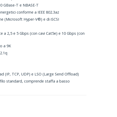
 10 GBase-T e NBASE-T
 energetici conforme a IEEE 802.3az
one (Microsoft Hyper-V®) e di iSCSI
ete a 2,5 e 5 Gbps (con cavi Cat5e) e 10 Gbps (con
o a 9K
2.1q
ad (IP, TCP, UDP) e LSO (Large Send Offload)
ofilo standard, comprende staffa a basso