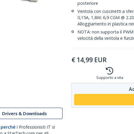
posteriore
Ventola con cuscinetti a sfer
0,15A, 1,8W; 6,9 CGM @ 2.20
Alloggiamento in plastica ner
NOTA: non supporta il PWM (
velocità della ventola e funz
€
14,99
EUR
Supporto a vita
Ac
Drivers & Downloads
 perché
i Professionisti IT si
no a StarTech.com per gli