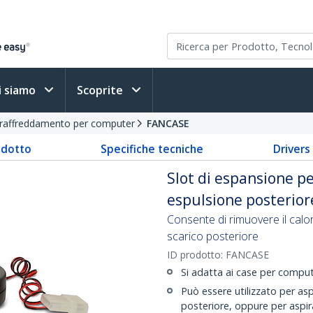
i siamo
Scoprite
i raffreddamento per computer
FANCASE
odotto
Specifiche tecniche
Driver
Slot di espansione p
espulsione posterior
Consente di rimuovere il calo
scarico posteriore
ID prodotto:
FANCASE
Si adatta ai case per compu
Può essere utilizzato per aspir
posteriore, oppure per aspirar