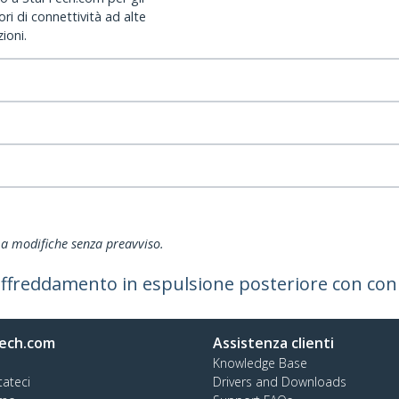
ri di connettività ad alte
ioni.
ti a modifiche senza preavviso.
raffreddamento in espulsione posteriore con co
ech.com
Assistenza clienti
Knowledge Base
tateci
Drivers and Downloads