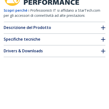
Scopri perché
i Professionisti IT si affidano a StarTech.com
per gli accessori di connettività ad alte prestazioni.
Descrizione del Prodotto
Specifiche tecniche
Drivers & Downloads
FAQ e conformità
* L'aspetto e le specifiche dell'articolo sono soggetti a modifiche
senza preavviso.
Cavo di sicurezza per computer
portatile con slot nano - Combinazione
personalizzabile