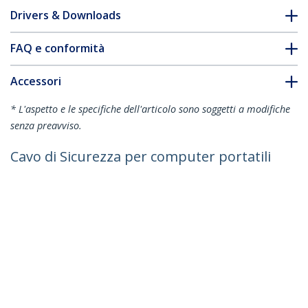
Drivers & Downloads
FAQ e conformità
Accessori
* L'aspetto e le specifiche dell'articolo sono soggetti a modifiche
senza preavviso.
Cavo di Sicurezza per computer portatili
da 2m - Lucchetto con cavo di sicurezza
a combinazione a 4 cifre per
laptop/desktop per computer con
Wedge-slot - Cavo antifurto portatile in
acciaio rivestito in vinile
ID prodotto:
LTLOCKNBL
Diventa un partner