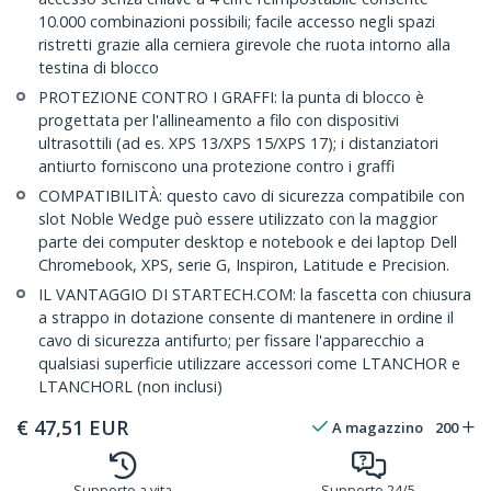
10.000 combinazioni possibili; facile accesso negli spazi
ristretti grazie alla cerniera girevole che ruota intorno alla
testina di blocco
PROTEZIONE CONTRO I GRAFFI: la punta di blocco è
progettata per l'allineamento a filo con dispositivi
ultrasottili (ad es. XPS 13/XPS 15/XPS 17); i distanziatori
antiurto forniscono una protezione contro i graffi
COMPATIBILITÀ: questo cavo di sicurezza compatibile con
slot Noble Wedge può essere utilizzato con la maggior
parte dei computer desktop e notebook e dei laptop Dell
Chromebook, XPS, serie G, Inspiron, Latitude e Precision.
IL VANTAGGIO DI STARTECH.COM: la fascetta con chiusura
a strappo in dotazione consente di mantenere in ordine il
cavo di sicurezza antifurto; per fissare l'apparecchio a
qualsiasi superficie utilizzare accessori come LTANCHOR e
LTANCHORL (non inclusi)
€
47,51
EUR
A magazzino
200
Supporto a vita
Supporto 24/5